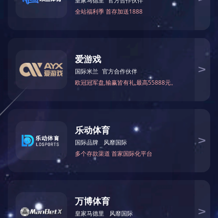
团跟随时代脚步，秉承客户优先、创新优先，在大力发展国内
市场的同时，不断开拓海外市场，成效卓著...
随着“一带一路”建设的不断推进升级，“中国制造”走出国门，
被赋予新的内涵，并开始在国际社会获得认可。
精业集团跟随时代脚步，秉承客户优先、创新优先，在大力发
展国内市场的同时，不断开拓海外市场，成效卓著。出口订单
持续不断，公司产品远销北美、中南美洲、非洲、中东、东南
亚等各个国家，在异国发光助力。