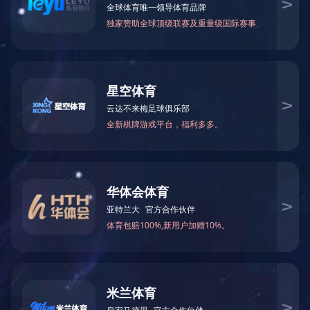
其他设备系列
新闻资讯
公司新闻
行业动态
客户案例
视频专栏
人才招聘
常见问题
LD.COM-乐动(中国)
您的位置:
首页
>
新闻资讯
>
公司新闻
客户优先 创新优先 精业制造
走出国门
作者：
发布日期：2018-05-20 01:15:42
信息摘要：
随着“一带一路”建设的不断推进升级，“中国制造”走出国
门，被赋予新的内涵，并开始在国际社会获得认可。 精业集